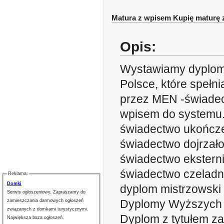
Matura z wpisem Kupię maturę 
Opis:
Wystawiamy dyplomy
Polsce, które spełn
przez MEN -świadec
wpisem do systemu
świadectwo ukończe
świadectwo dojrzało
świadectwo eksterni
świadectwo czeladni
Reklama:
Domki
dyplom mistrzowski
Serwis ogłoszeniowy. Zapraszamy do
Dyplomy Wyższych 
zamieszczania darmowych ogłoszeń
związanych z domkami turystycznymi.
Dyplom z tytułem za
Największa baza ogłoszeń.