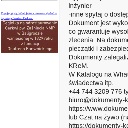
inżynier
-inne spytaj o dostę
Kupując płytę, której jeden z utworów słychać w
tle, ratują Państwo Cerkiew.
Dokument jest wyko
co gwarantuje wyso
zlecenia. Na dokum
pieczątki i zabezpie
Dokumenty zalegal
KReM.
W Katalogu na What
świadectwa itp.
+44 744 3209 776 t
biuro@dokumenty-k
https://www.dokume
lub Czat na żywo (n
https://dokumenty-k